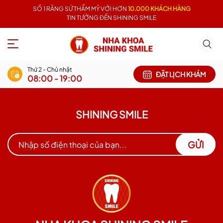
SỐ 1 RĂNG SỨ THẨM MỸ VỚI HƠN
10.000 KHÁCH HÀNG
TIN TƯỞNG ĐẾN SHINING SMILE
Thứ 2 - Chủ nhật
ĐẶT LỊCH KHÁM
08:00 - 19:00
SHINING SMILE
GỬI