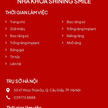
NHA KHOA SHINING SMILE
THỜI GIAN LÀM VIỆC
Trang chủ
Bọc răng sứ
Giới thiệu
Trồng răng Implant
Bọc răng sứ
Niềng răng
Trồng răng Implant
Nhổ răng
Bảng giá
Tin tức
Liên hệ
TRỤ SỞ HÀ NỘI
Số 47 Khúc Thừa Dụ, Q. Cầu Giấy, TP. Hà Nội
039775 8888
Thời gian làm việc