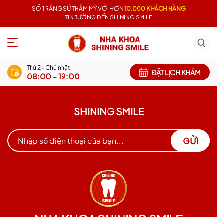
SỐ 1 RĂNG SỨ THẨM MỸ VỚI HƠN
10.000 KHÁCH HÀNG
TIN TƯỞNG ĐẾN SHINING SMILE
Thứ 2 - Chủ nhật
ĐẶT LỊCH KHÁM
08:00 - 19:00
SHINING SMILE
GỬI