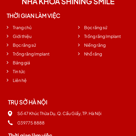
NHA KHOA SHINING SMILE
THỜI GIAN LÀM VIỆC
Trang chủ
Bọc răng sứ
Giới thiệu
Trồng răng Implant
Bọc răng sứ
Niềng răng
Trồng răng Implant
Nhổ răng
Bảng giá
Tin tức
Liên hệ
TRỤ SỞ HÀ NỘI
Số 47 Khúc Thừa Dụ, Q. Cầu Giấy, TP. Hà Nội
039775 8888
Thời gian làm việc