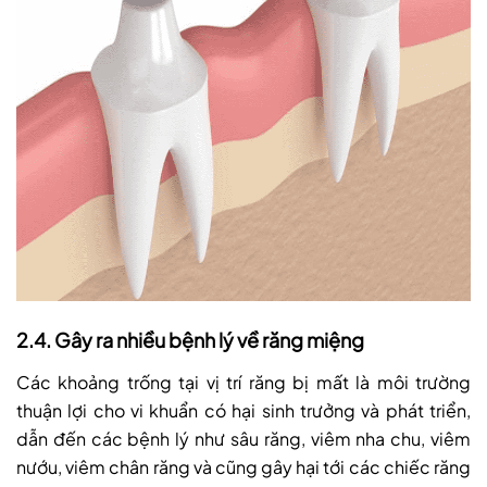
2.4. Gây ra nhiều bệnh lý về răng miệng
Các khoảng trống tại vị trí răng bị mất là môi trường
thuận lợi cho vi khuẩn có hại sinh trưởng và phát triển,
dẫn đến các bệnh lý như sâu răng, viêm nha chu, viêm
nướu, viêm chân răng và cũng gây hại tới các chiếc răng