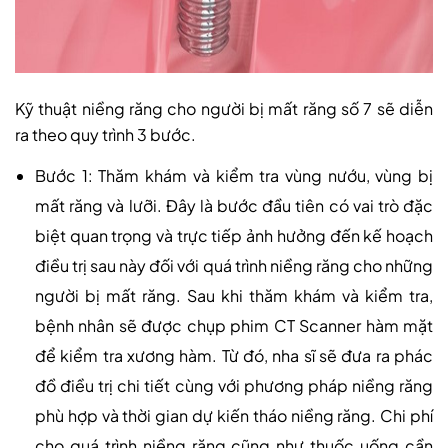
Kỹ thuật niềng răng cho người bị mất răng số 7 sẽ diễn
ra theo quy trình 3 bước.
Bước 1: Thăm khám và kiểm tra vùng nướu, vùng bị
mất răng và lưỡi. Đây là bước đầu tiên có vai trò đặc
biệt quan trọng và trực tiếp ảnh hưởng đến kế hoạch
điều trị sau này đối với quá trình niềng răng cho những
người bị mất răng. Sau khi thăm khám và kiểm tra,
bệnh nhân sẽ được chụp phim CT Scanner hàm mặt
để kiểm tra xương hàm. Từ đó, nha sĩ sẽ đưa ra phác
đồ điều trị chi tiết cùng với phương pháp niềng răng
phù hợp và thời gian dự kiến tháo niềng răng. Chi phí
cho quá trình niềng răng cũng như thuốc uống cần