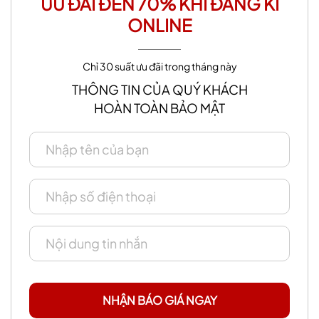
ƯU ĐÃI ĐẾN 70% KHI ĐĂNG KÍ
ONLINE
Chỉ 30 suất ưu đãi trong tháng này
THÔNG TIN CỦA QUÝ KHÁCH
HOÀN TOÀN BẢO MẬT
NHẬN BÁO GIÁ NGAY