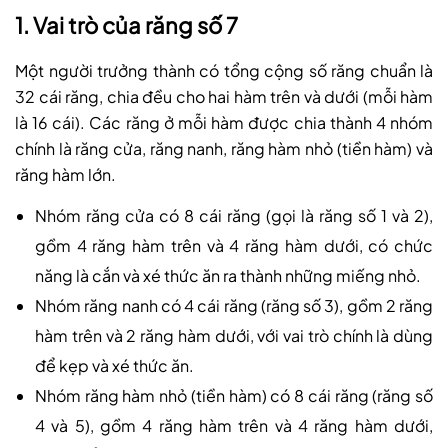
1. Vai trò của răng số 7
Một người trưởng thành có tổng cộng số răng chuẩn là
32 cái răng, chia đều cho hai hàm trên và dưới (mỗi hàm
là 16 cái). Các răng ở mỗi hàm được chia thành 4 nhóm
chính là răng cửa, răng nanh, răng hàm nhỏ (tiền hàm) và
răng hàm lớn.
Nhóm răng cửa có 8 cái răng (gọi là răng số 1 và 2),
gồm 4 răng hàm trên và 4 răng hàm dưới, có chức
năng là cắn và xé thức ăn ra thành những miếng nhỏ.
Nhóm răng nanh có 4 cái răng (răng số 3), gồm 2 răng
hàm trên và 2 răng hàm dưới, với vai trò chính là dùng
để kẹp và xé thức ăn.
Nhóm răng hàm nhỏ (tiền hàm) có 8 cái răng (răng số
4 và 5), gồm 4 răng hàm trên và 4 răng hàm dưới,