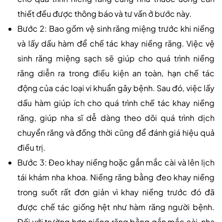
thiết đều được thông báo và tư vấn ở bước này.
Bước 2: Bao gồm vệ sinh răng miệng trước khi niềng
và lấy dấu hàm để chế tác khay niềng răng. Việc vệ
sinh răng miệng sạch sẽ giúp cho quá trình niềng
răng diễn ra trong điều kiện an toàn, hạn chế tác
động của các loại vi khuẩn gây bệnh. Sau đó, việc lấy
dấu hàm giúp ích cho quá trình chế tác khay niềng
răng, giúp nha sĩ dễ dàng theo dõi quá trình dịch
chuyển răng và đồng thời cũng để đánh giá hiệu quả
điều trị.
Bước 3: Đeo khay niềng hoặc gắn mắc cài và lên lịch
tái khám nha khoa. Niềng răng bằng đeo khay niềng
trong suốt rất đơn giản vì khay niềng trước đó đã
được chế tác giống hệt như hàm răng người bệnh.
Đối với trường hợp niềng răng bằng gắn mắc cài, nha