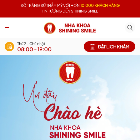
SỐ 1 RĂNG SỨ THẨM MỸ VỚI HƠN
10.000 KHÁCH HÀNG
TIN TƯỞNG ĐẾN SHINING SMILE
Thứ 2 - Chủ nhật
ĐẶT LỊCH KHÁM
08:00 - 19:00