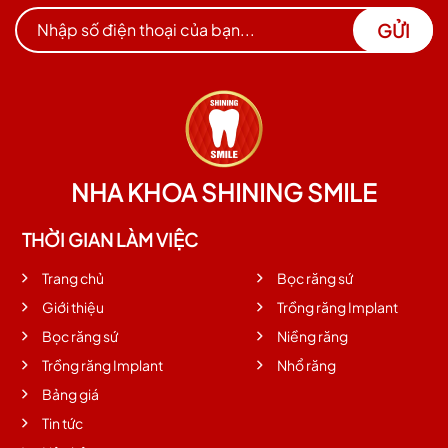
GỬI
NHA KHOA SHINING SMILE
THỜI GIAN LÀM VIỆC
Trang chủ
Bọc răng sứ
Giới thiệu
Trồng răng Implant
Bọc răng sứ
Niềng răng
Trồng răng Implant
Nhổ răng
Bảng giá
Tin tức