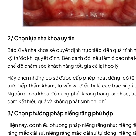
2/ Chọn lựa nha khoa uy tín
Bác sĩ và nha khoa sẽ quyết định trực tiếp đến quá trình
kỹ trước khi quyết định. Bên cạnh đó, nếu làm ở các nha 
chế độ chăm sóc khách hàng tốt, giá cả lại hợp lý.
Hãy chọn những cơ sở được cấp phép hoạt động, có tên t
trực tiếp thăm khám, tư vấn và điều trị là các bác sĩ g
Ngoài ra, nha khoa đó cũng phải khang trang, sạch sẽ, tra
cam kết hiệu quả và không phát sinh chi phí…
3/ Chọn phương pháp niềng răng phù hợp
Hiện nay, có nhiều phương pháp niềng răng như: niềng ră
răng mắc cài sứ, niềng răng mắc cài sứ tự đóng, niềng ră