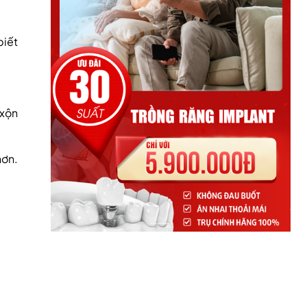
biết
 xộn
hơn.