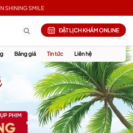
N SHINING SMILE
ĐẶT LỊCH KHÁM ONLINE
ng
Bảng giá
Tin tức
Liên hệ