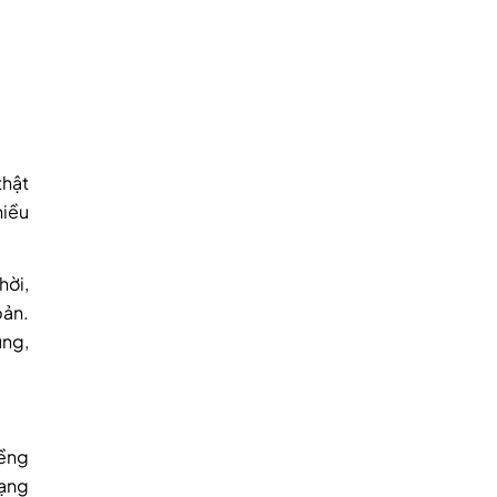
thật
hiều
hời,
bản.
ùng,
iềng
rạng