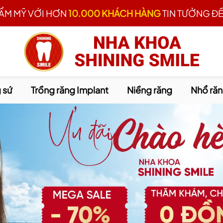
HẨM MỸ VỚI HƠN
10.000 KHÁCH HÀNG
TIN TƯỞNG ĐẾ
 sứ
Trồng răng Implant
Niềng răng
Nhổ ră