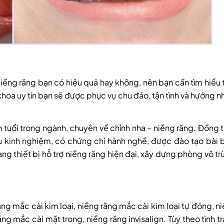
 niềng răng bạn có hiệu quả hay không, nên bạn cần tìm hiểu 
khoa uy tín bạn sẽ được phục vụ chu đáo, tận tình và hưởng n
uổi trong ngành, chuyên về chỉnh nha – niềng răng. Đồng t
iàu kinh nghiệm, có chứng chỉ hành nghề, được đào tạo bài 
ng thiết bị hỗ trợ niềng răng hiện đại, xây dựng phòng vô tr
ng mắc cài kim loại, niềng răng mắc cài kim loại tự đóng, n
ng mắc cài mặt trong, niềng răng invisalign. Tùy theo tình t