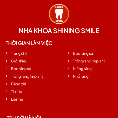
NHA KHOA SHINING SMILE
THỜI GIAN LÀM VIỆC
Trang chủ
Bọc răng sứ
Giới thiệu
Trồng răng Implant
Bọc răng sứ
Niềng răng
Trồng răng Implant
Nhổ răng
Bảng giá
Tin tức
Liên hệ