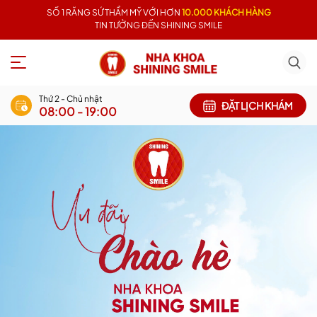
SỐ 1 RĂNG SỨ THẨM MỸ VỚI HƠN
10.000 KHÁCH HÀNG
TIN TƯỞNG ĐẾN SHINING SMILE
Thứ 2 - Chủ nhật
ĐẶT LỊCH KHÁM
08:00 - 19:00