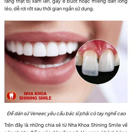
răng thật bị xâm lấn, gây ê buốt hoặc miếng dán lỏng
lẻo, dễ rơi rớt sau thời gian ngắn sử dụng.
Để dán sứ Veneer, yêu cầu bác sĩ phải có tay nghề cao
Trên đây là những chia sẻ từ Nha Khoa Shining Smile về