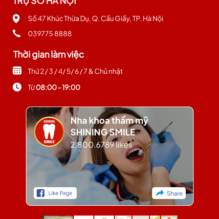
TRỤ SỞ HÀ NỘI
Số 47 Khúc Thừa Dụ, Q. Cầu Giấy, TP. Hà Nội
039775 8888
Thời gian làm việc
Thứ 2 / 3 / 4/ 5/ 6 / 7 & Chủ nhật
Từ
08:00 - 19:00