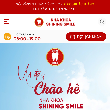
SỐ 1 RĂNG SỨ THẨM MỸ VỚI HƠN
10.000 KHÁCH HÀNG
TIN TƯỞNG ĐẾN SHINING SMILE
Thứ 2 - Chủ nhật
ĐẶT LỊCH KHÁM
08:00 - 19:00