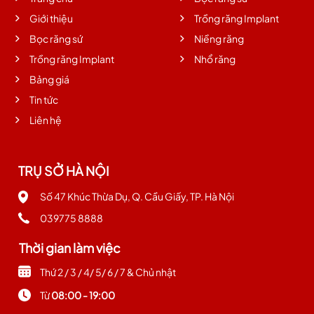
Giới thiệu
Trồng răng Implant
Bọc răng sứ
Niềng răng
Trồng răng Implant
Nhổ răng
Bảng giá
Tin tức
Liên hệ
TRỤ SỞ HÀ NỘI
Số 47 Khúc Thừa Dụ, Q. Cầu Giấy, TP. Hà Nội
039775 8888
Thời gian làm việc
Thứ 2 / 3 / 4/ 5/ 6 / 7 & Chủ nhật
Từ
08:00 - 19:00