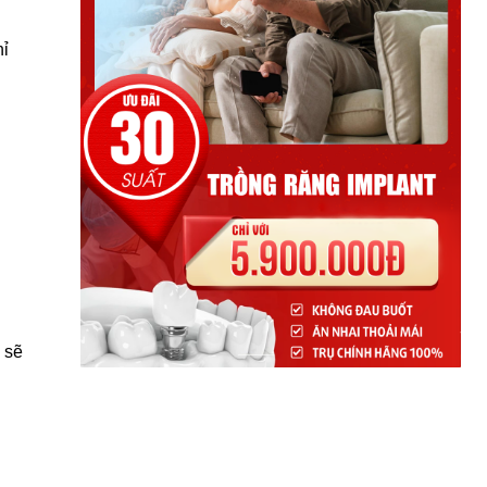
hỉ
 sẽ