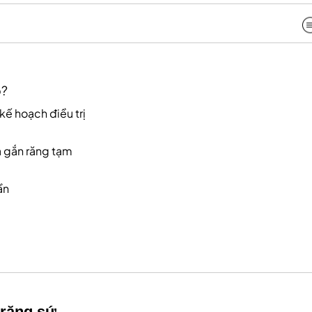
o?
ế hoạch điều trị
và gắn răng tạm
ần
 răng sứ