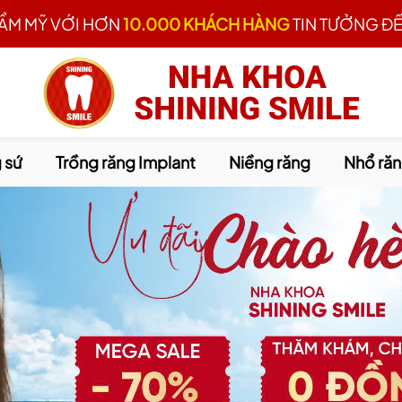
HẨM MỸ VỚI HƠN
10.000 KHÁCH HÀNG
TIN TƯỞNG ĐẾ
 sứ
Trồng răng Implant
Niềng răng
Nhổ ră