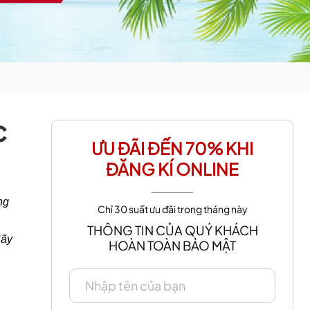
c
ƯU ĐÃI ĐẾN 70% KHI
ĐĂNG KÍ ONLINE
ng
Chỉ 30 suất ưu đãi trong tháng này
.
THÔNG TIN CỦA QUÝ KHÁCH
Hãy
HOÀN TOÀN BẢO MẬT