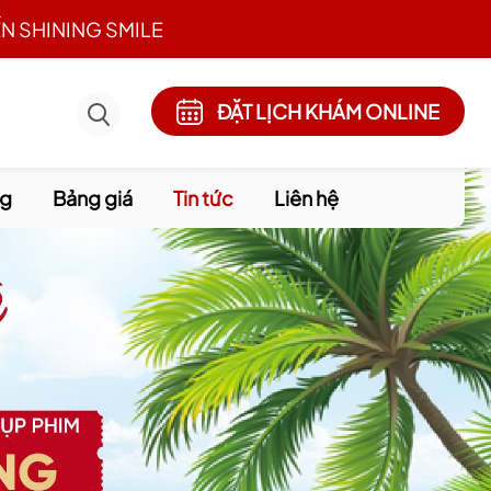
N SHINING SMILE
ĐẶT LỊCH KHÁM ONLINE
ng
Bảng giá
Tin tức
Liên hệ