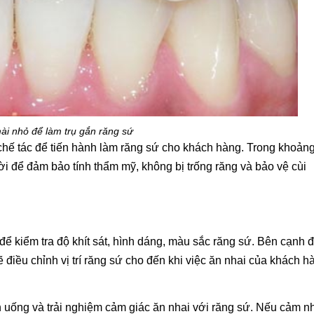
i nhỏ để làm trụ gắn răng sứ
 chế tác để tiến hành làm răng sứ cho khách hàng. Trong khoản
i để đảm bảo tính thẩm mỹ, không bị trống răng và bảo vệ cùi
ể kiểm tra độ khít sát, hình dáng, màu sắc răng sứ. Bên cạnh đ
 điều chỉnh vị trí răng sứ cho đến khi việc ăn nhai của khách h
n uống và trải nghiệm cảm giác ăn nhai với răng sứ. Nếu cảm n