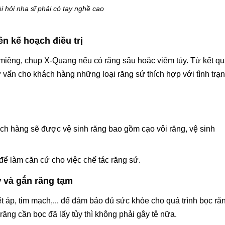
i hỏi nha sĩ phải có tay nghề cao
n kế hoạch điều trị
miệng, chụp X-Quang nếu có răng sâu hoặc viêm tủy. Từ kết q
 vấn cho khách hàng những loại răng sứ thích hợp với tình trạ
ch hàng sẽ được vệ sinh răng bao gồm cạo vôi răng, vệ sinh
để làm căn cứ cho việc chế tác răng sứ.
ứ và gắn răng tạm
áp, tim mạch,... để đảm bảo đủ sức khỏe cho quá trình bọc ră
ăng cần bọc đã lấy tủy thì không phải gây tê nữa.