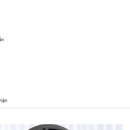
ắn
thận