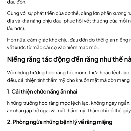
đau đớn.
Cùng với sự phát triển của cơ thể, càng lớn phần xương hà
địa và khả năng chịu đau, phục hồi vết thương của mỗi n
lâu hơn).
Hơn nữa, cảm giác khó chịu, đau đớn do thời gian niềng r
vết xước từ mắc cài cọ vào niêm mạc môi.
Niềng răng tác động đến răng như thế n
Với những trường hợp răng hô, móm, thưa hoặc lệch lạc
đều, cải thiện tính thẩm mỹ cho khuôn mặt mà còn mang l
1. Cải thiện chức năng ăn nhai
Những trường hợp răng mọc lệch lạc, không ngay ngắn,
ăn nhai gặp trở ngại và mất thẩm mỹ. Thậm chí có thể g
2. Phòng ngừa những bệnh lý về răng miệng