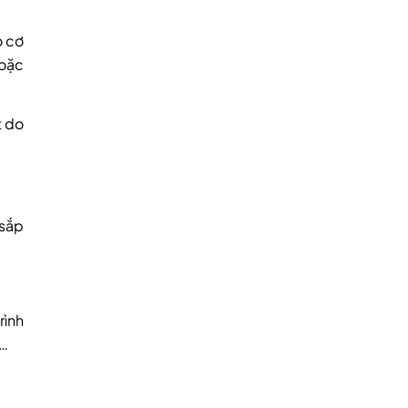
o cơ
hoặc
t do
 sắp
rình
n…