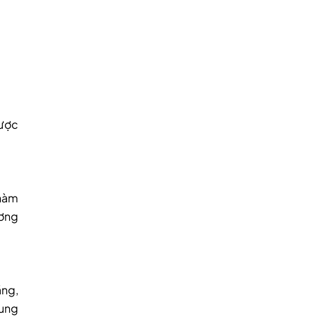
được
 hàm
ương
ăng,
cung