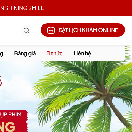
N SHINING SMILE
ĐẶT LỊCH KHÁM ONLINE
ng
Bảng giá
Tin tức
Liên hệ