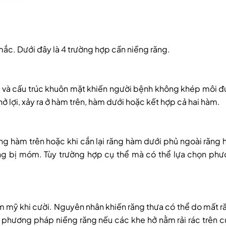
 mắc. Dưới đây là 4 trường hợp cần niềng răng.
 hàm và cấu trúc khuôn mặt khiến người bệnh không khép môi 
hở lợi, xảy ra ở hàm trên, hàm dưới hoặc kết hợp cả hai hàm.
ơng hàm trên hoặc khi cắn lại răng hàm dưới phủ ngoài răng
răng bị móm. Tùy trường hợp cụ thể mà có thể lựa chọn ph
ẩm mỹ khi cười. Nguyên nhân khiến răng thưa có thể do mất r
ng phương pháp niềng răng nếu các khe hở nằm rải rác trên 