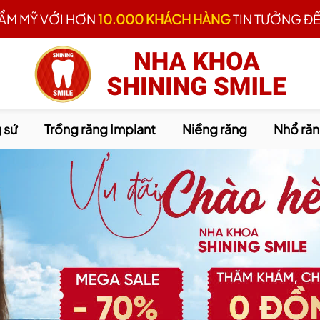
HẨM MỸ VỚI HƠN
10.000 KHÁCH HÀNG
TIN TƯỞNG ĐẾ
 sứ
Trồng răng Implant
Niềng răng
Nhổ ră