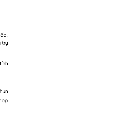
uốc.
 trụ
tính
phun
 hợp