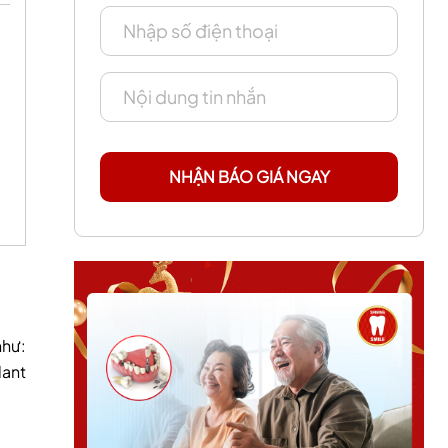
NHẬN BÁO GIÁ NGAY
như:
lant