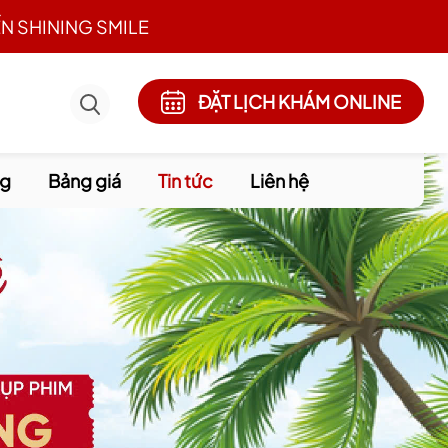
N SHINING SMILE
ĐẶT LỊCH KHÁM ONLINE
ng
Bảng giá
Tin tức
Liên hệ