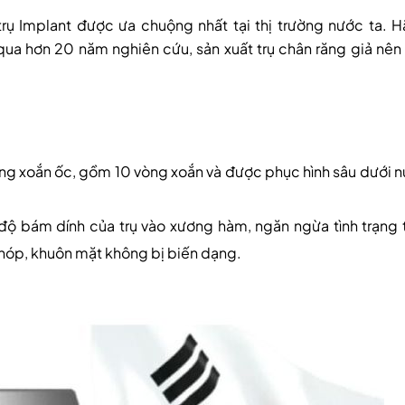
ụ Implant được ưa chuộng nhất tại thị trường nước ta. 
qua hơn 20 năm nghiên cứu, sản xuất trụ chân răng giả nên
dạng xoắn ốc, gồm 10 vòng xoắn và được phục hình sâu dưới 
ộ bám dính của trụ vào xương hàm, ngăn ngừa tình trạng 
hóp, khuôn mặt không bị biến dạng.