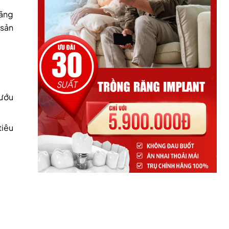
Hãng
 sản
nướu
tiêu