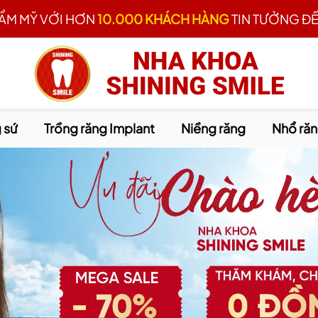
HẨM MỸ VỚI HƠN
10.000 KHÁCH HÀNG
TIN TƯỞNG ĐẾ
 sứ
Trồng răng Implant
Niềng răng
Nhổ ră