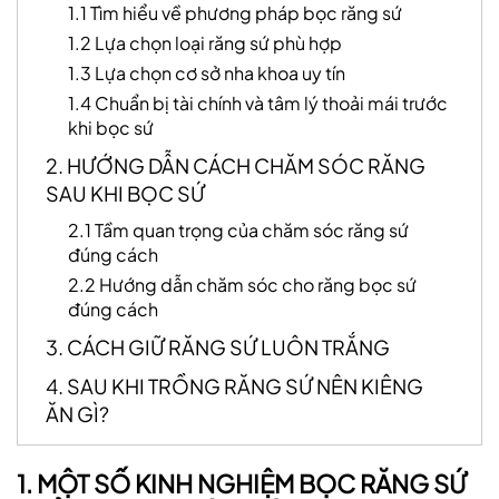
1.1 Tìm hiểu về phương pháp bọc răng sứ
1.2 Lựa chọn loại răng sứ phù hợp
1.3 Lựa chọn cơ sở nha khoa uy tín
1.4 Chuẩn bị tài chính và tâm lý thoải mái trước
khi bọc sứ
2. HƯỚNG DẪN CÁCH CHĂM SÓC RĂNG
SAU KHI BỌC SỨ
2.1 Tầm quan trọng của chăm sóc răng sứ
đúng cách
2.2 Hướng dẫn chăm sóc cho răng bọc sứ
đúng cách
3. CÁCH GIỮ RĂNG SỨ LUÔN TRẮNG
4. SAU KHI TRỒNG RĂNG SỨ NÊN KIÊNG
ĂN GÌ?
1. MỘT SỐ KINH NGHIỆM BỌC RĂNG SỨ