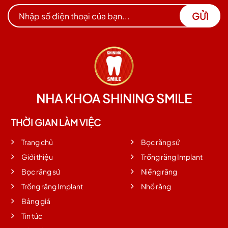
GỬI
NHA KHOA SHINING SMILE
THỜI GIAN LÀM VIỆC
Trang chủ
Bọc răng sứ
Giới thiệu
Trồng răng Implant
Bọc răng sứ
Niềng răng
Trồng răng Implant
Nhổ răng
Bảng giá
Tin tức