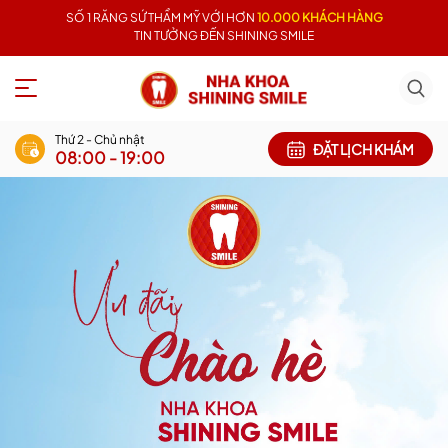
SỐ 1 RĂNG SỨ THẨM MỸ VỚI HƠN
10.000 KHÁCH HÀNG
TIN TƯỞNG ĐẾN SHINING SMILE
Thứ 2 - Chủ nhật
ĐẶT LỊCH KHÁM
08:00 - 19:00