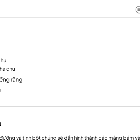
chu
nha chu
iềng răng
g
u
 đường và tinh bột chúng sẽ dần hình thành các mảng bám và