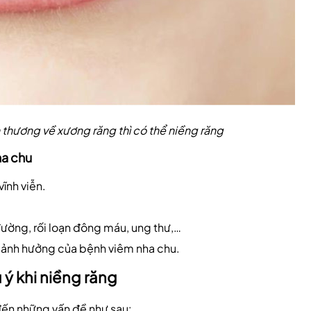
 thương về xương răng thì có thể niềng răng
ha chu
ĩnh viễn.
đường, rối loạn đông máu, ung thư,…
ảnh hưởng của bệnh viêm nha chu.
 ý khi niềng răng
 đến những vấn đề như sau: