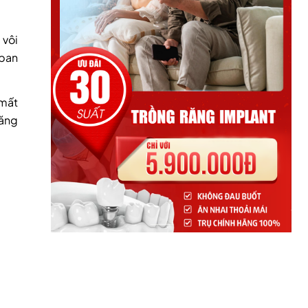
 vôi
 ban
 mất
răng