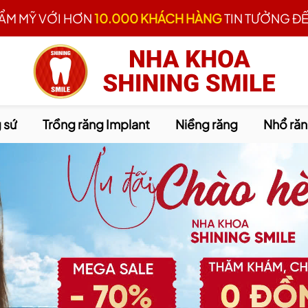
HẨM MỸ VỚI HƠN
10.000 KHÁCH HÀNG
TIN TƯỞNG ĐẾ
 sứ
Trồng răng Implant
Niềng răng
Nhổ ră