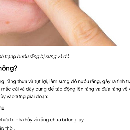
nh trạng bướu răng bị sưng và đỏ
không?
, răng thưa và tụt lợi, làm sưng đỏ nướu răng, gây ra tình t
mắc cài và dây cung để tác động lên răng và đưa răng về vị
ùy vào từng giai đoạn:
hu
hưa bị phá hủy và răng chưa bị lung lay.
ịp thời.