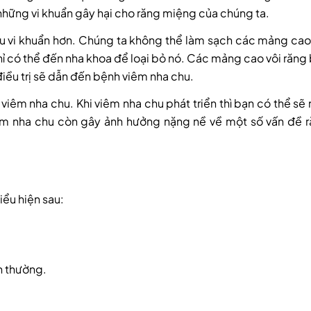
ứa những vi khuẩn gây hại cho răng miệng của chúng ta.
ều vi khuẩn hơn. Chúng ta không thể làm sạch các mảng cao
ỉ có thể đến nha khoa để loại bỏ nó. Các mảng cao vôi răng
iều trị sẽ dẫn đến bệnh viêm nha chu.
iêm nha chu. Khi viêm nha chu phát triển thì bạn có thể sẽ
iêm nha chu còn gây ảnh hưởng nặng nề về một số vấn đề 
ểu hiện sau:
h thường.