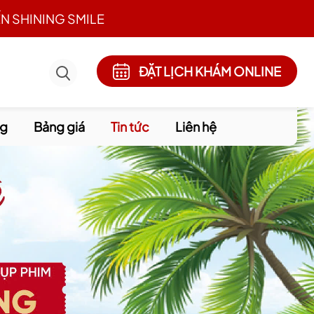
N SHINING SMILE
ĐẶT LỊCH KHÁM ONLINE
ng
Bảng giá
Tin tức
Liên hệ