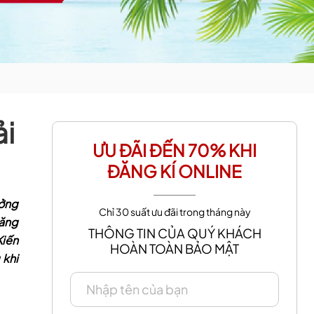
ải
ƯU ĐÃI ĐẾN 70% KHI
ĐĂNG KÍ ONLINE
ưởng
Chỉ 30 suất ưu đãi trong tháng này
răng
THÔNG TIN CỦA QUÝ KHÁCH
Kiến
HOÀN TOÀN BẢO MẬT
 khi