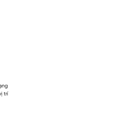
rạng
 trí