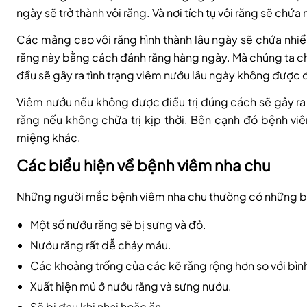
ngày sẽ trở thành vôi răng. Và nơi tích tụ vôi răng sẽ ch
Các mảng cao vôi răng hình thành lâu ngày sẽ chứa nhi
răng này bằng cách đánh răng hàng ngày. Mà chúng ta ch
đầu sẽ gây ra tình trạng viêm nướu lâu ngày không được đ
Viêm nướu nếu không được điều trị đúng cách sẽ gây ra v
răng nếu không chữa trị kịp thời. Bên cạnh đó bệnh v
miệng khác.
Các biểu hiện về bệnh viêm nha chu
Những người mắc bệnh viêm nha chu thường có những bi
Một số nướu răng sẽ bị sưng và đỏ.
Nướu răng rất dễ chảy máu.
Các khoảng trống của các kẽ răng rộng hơn so với bìn
Xuất hiện mủ ở nướu răng và sưng nướu.
Sẽ bị đau khi nhai hoặc ăn.